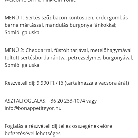
MENÜ 1: Sertés szűz bacon köntösben, erdei gombás
barna mártással, mandulás burgonya fánkokkal;
Somlói galuska
MENÜ 2: Cheddarral, füstölt tarjával, metélőhagymával
töltött sertésborda rántva, petrezselymes burgonyával;
Somlói galuska
Részvételi díj: 9.990 Ft / fő (tartalmazza a vacsora árát)
ASZTALFOGLALÁS: +36 20 233-1074 vagy
info@bonappetitgyor.hu
Foglalás a részvételi díj teljes összegének előre
befizetésével lehetséges