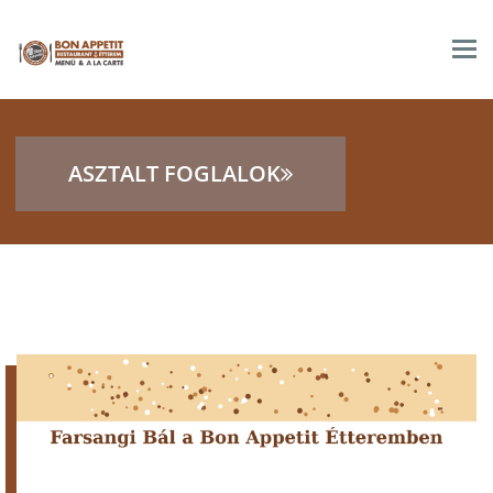
Tog
FARSANGI BÁL
nav
ASZTALT FOGLALOK